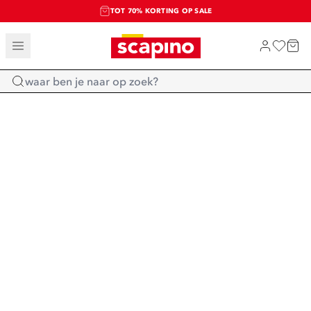
TOT 70% KORTING OP SALE
SALE: LAATSTE KANS!
SHOP NIEUW
Home