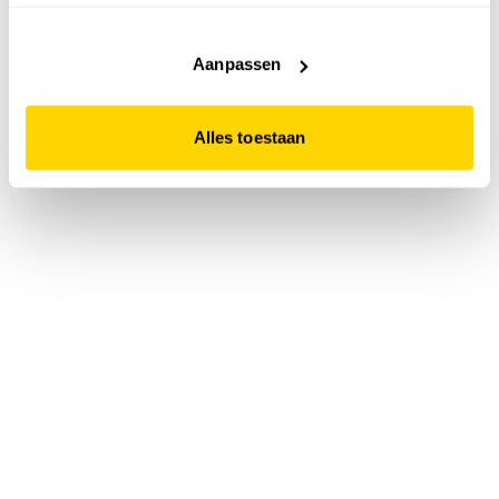
accepteert. Dit doe je door op "Alles toestaan" te klikken.
Liever geen cookies? Hou er dan rekening mee dat de
website niet optimaal functioneert.
Aanpassen
Alles toestaan