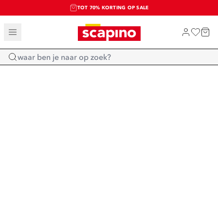
TOT 70% KORTING OP SALE
SALE: LAATSTE KANS!
SHOP NIEUW
Home