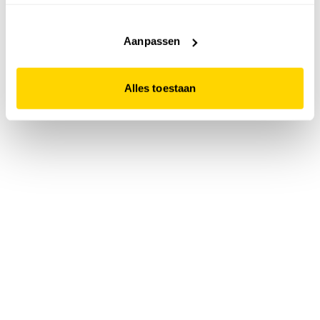
accepteert. Dit doe je door op "Alles toestaan" te klikken.
Liever geen cookies? Hou er dan rekening mee dat de
website niet optimaal functioneert.
Aanpassen
Alles toestaan