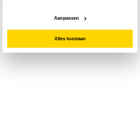
accepteert. Dit doe je door op "Alles toestaan" te klikken.
Liever geen cookies? Hou er dan rekening mee dat de
website niet optimaal functioneert.
Aanpassen
Alles toestaan