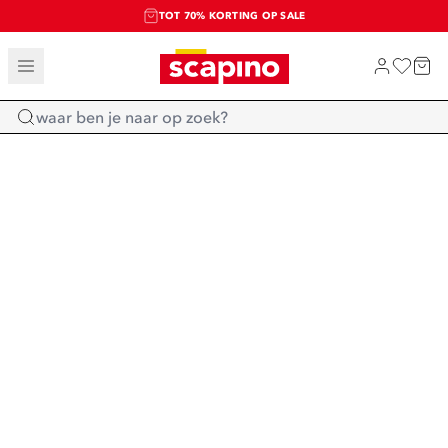
TOT 70% KORTING OP SALE
SALE: LAATSTE KANS!
SHOP NIEUW
Home