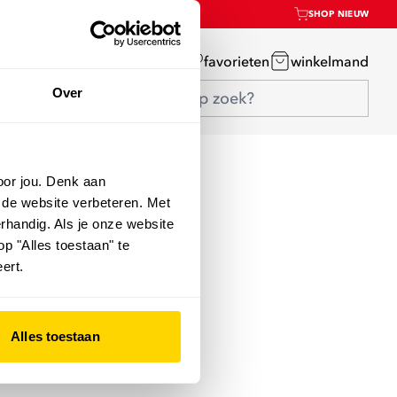
SHOP NIEUW
mijn account
favorieten
winkelmand
Over
oor jou. Denk aan
 de website verbeteren. Met
rhandig. Als je onze website
op "Alles toestaan" te
ert.
Alles toestaan