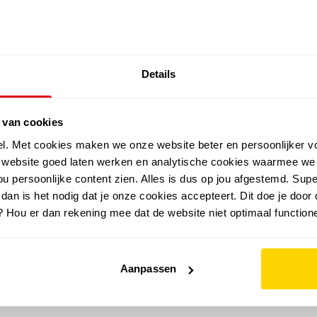
SALE: LAATSTE KANS!
Details
outdoor
zomer
merken
folder
sale
 van cookies
el. Met cookies maken we onze website beter en persoonlijker v
e website goed laten werken en analytische cookies waarmee we
u persoonlijke content zien. Alles is dus op jou afgestemd. Supe
 dan is het nodig dat je onze cookies accepteert. Dit doe je door 
? Hou er dan rekening mee dat de website niet optimaal functione
Aanpassen