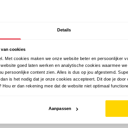
SALE: LAATSTE KANS!
Details
outdoor
zomer
merken
folder
sale
 van cookies
el. Met cookies maken we onze website beter en persoonlijker v
e website goed laten werken en analytische cookies waarmee we
u persoonlijke content zien. Alles is dus op jou afgestemd. Supe
 dan is het nodig dat je onze cookies accepteert. Dit doe je door 
? Hou er dan rekening mee dat de website niet optimaal functione
Aanpassen