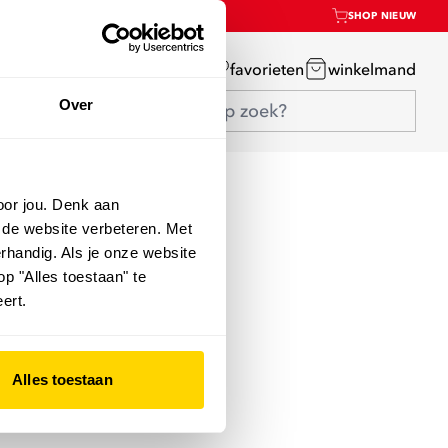
SHOP NIEUW
mijn account
favorieten
winkelmand
Over
oor jou. Denk aan
 de website verbeteren. Met
rhandig. Als je onze website
op "Alles toestaan" te
ert.
Alles toestaan