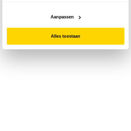
accepteert. Dit doe je door op "Alles toestaan" te klikken.
Liever geen cookies? Hou er dan rekening mee dat de
website niet optimaal functioneert.
Aanpassen
Alles toestaan