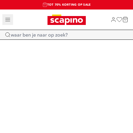
TOT 70% KORTING OP SALE
SALE: LAATSTE KANS!
SHOP NIEUW
Home