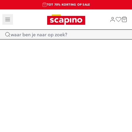
TOT 70% KORTING OP SALE
SALE: LAATSTE KANS!
SHOP NIEUW
Home