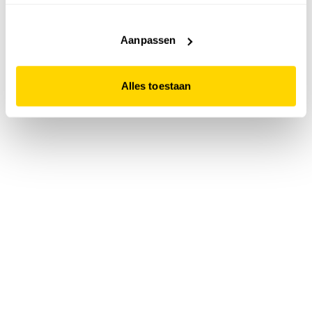
accepteert. Dit doe je door op "Alles toestaan" te klikken.
Liever geen cookies? Hou er dan rekening mee dat de
website niet optimaal functioneert.
Aanpassen
Alles toestaan