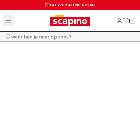
TOT 70% KORTING OP SALE
SALE: LAATSTE KANS!
SHOP NIEUW
Home