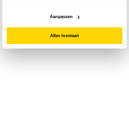
accepteert. Dit doe je door op "Alles toestaan" te klikken.
Liever geen cookies? Hou er dan rekening mee dat de
website niet optimaal functioneert.
Aanpassen
Alles toestaan