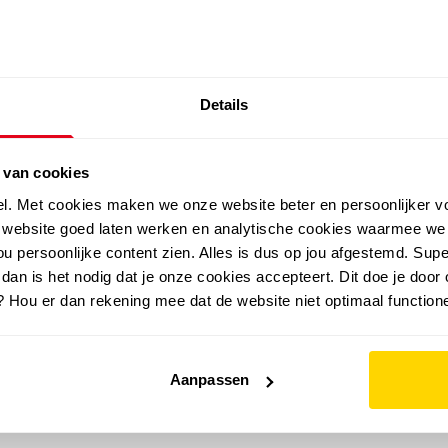
SALE: LAATSTE KANS!
Details
outdoor
zomer
merken
folder
sale
 van cookies
el. Met cookies maken we onze website beter en persoonlijker v
e website goed laten werken en analytische cookies waarmee we
u persoonlijke content zien. Alles is dus op jou afgestemd. Supe
 dan is het nodig dat je onze cookies accepteert. Dit doe je door 
? Hou er dan rekening mee dat de website niet optimaal functione
Aanpassen