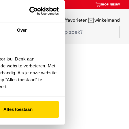
SHOP NIEUW
mijn account
favorieten
winkelmand
Over
oor jou. Denk aan
 de website verbeteren. Met
rhandig. Als je onze website
op "Alles toestaan" te
ert.
Alles toestaan