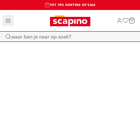
TOT 70% KORTING OP SALE
SALE: LAATSTE KANS!
SHOP NIEUW
Home