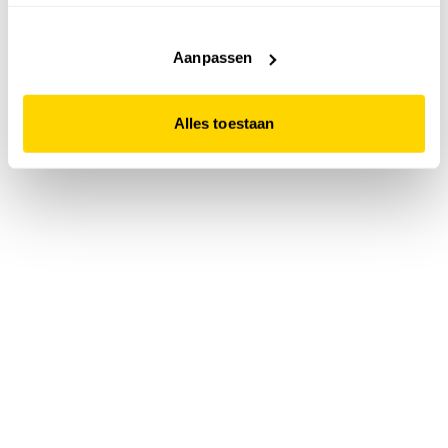
accepteert. Dit doe je door op "Alles toestaan" te klikken.
Liever geen cookies? Hou er dan rekening mee dat de
website niet optimaal functioneert.
Aanpassen
Alles toestaan