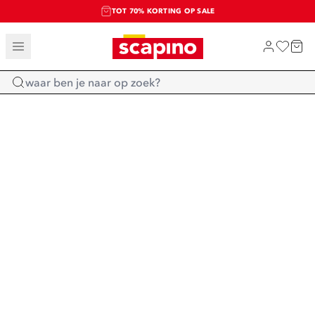
TOT 70% KORTING OP SALE
SALE: LAATSTE KANS!
SHOP NIEUW
Home