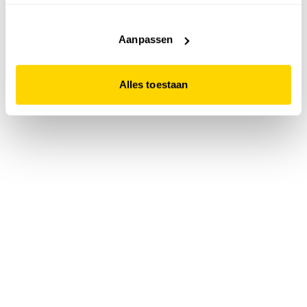
accepteert. Dit doe je door op "Alles toestaan" te klikken.
Liever geen cookies? Hou er dan rekening mee dat de
website niet optimaal functioneert.
Aanpassen
Alles toestaan