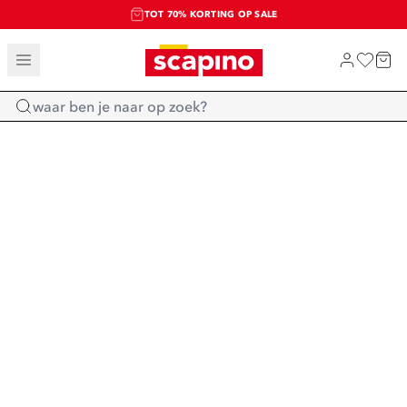
TOT 70% KORTING OP SALE
SALE: LAATSTE KANS!
SHOP NIEUW
Home