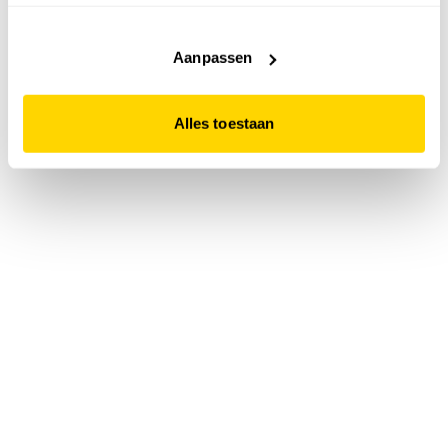
accepteert. Dit doe je door op "Alles toestaan" te klikken.
Liever geen cookies? Hou er dan rekening mee dat de
website niet optimaal functioneert.
Aanpassen
Alles toestaan