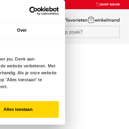
SHOP NIEUW
mijn account
favorieten
winkelmand
Over
oor jou. Denk aan
 de website verbeteren. Met
rhandig. Als je onze website
op "Alles toestaan" te
ert.
Alles toestaan