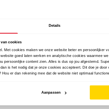
SALE: LAATSTE KANS!
Details
outdoor
zomer
merken
folder
sale
 van cookies
el. Met cookies maken we onze website beter en persoonlijker v
e website goed laten werken en analytische cookies waarmee we
u persoonlijke content zien. Alles is dus op jou afgestemd. Supe
 dan is het nodig dat je onze cookies accepteert. Dit doe je door 
? Hou er dan rekening mee dat de website niet optimaal functione
Aanpassen