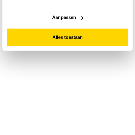
accepteert. Dit doe je door op "Alles toestaan" te klikken.
Liever geen cookies? Hou er dan rekening mee dat de
website niet optimaal functioneert.
Aanpassen
Alles toestaan