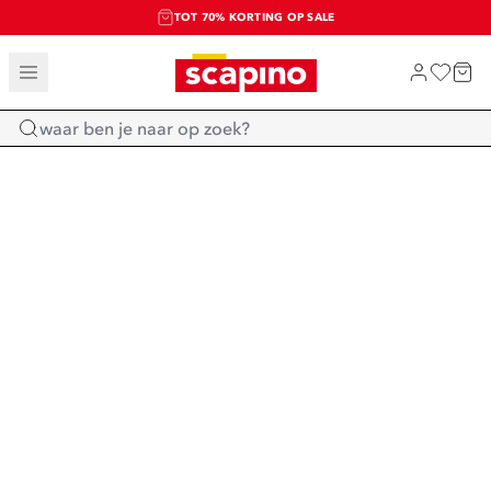
TOT 70% KORTING OP SALE
SALE: LAATSTE KANS!
SHOP NIEUW
Home