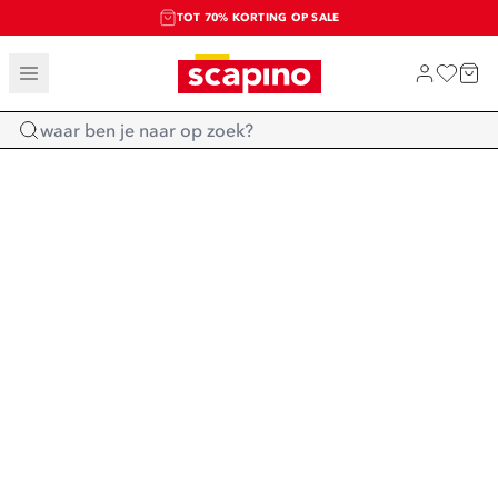
TOT 70% KORTING OP SALE
SALE: LAATSTE KANS!
SHOP NIEUW
Home