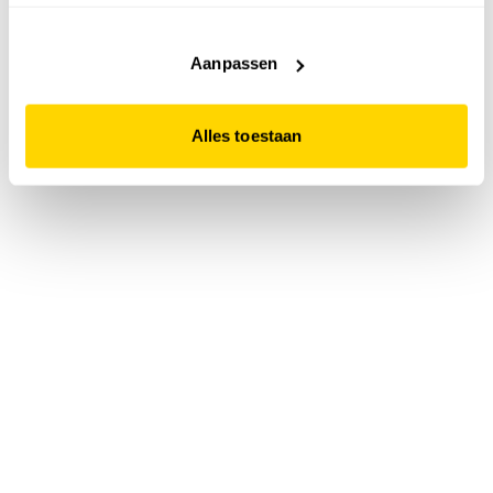
accepteert. Dit doe je door op "Alles toestaan" te klikken.
Liever geen cookies? Hou er dan rekening mee dat de
website niet optimaal functioneert.
Aanpassen
Alles toestaan