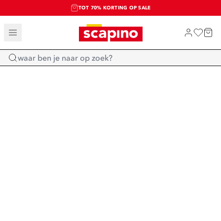
TOT 70% KORTING OP SALE
SALE: LAATSTE KANS!
SHOP NIEUW
Home