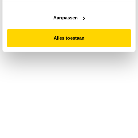
accepteert. Dit doe je door op "Alles toestaan" te klikken.
Liever geen cookies? Hou er dan rekening mee dat de
website niet optimaal functioneert.
Aanpassen
Alles toestaan