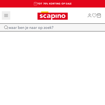
TOT 70% KORTING OP SALE
SALE: LAATSTE KANS!
SHOP NIEUW
Home