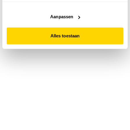
accepteert. Dit doe je door op "Alles toestaan" te klikken.
Liever geen cookies? Hou er dan rekening mee dat de
website niet optimaal functioneert.
Aanpassen
Alles toestaan