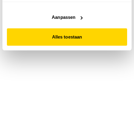
accepteert. Dit doe je door op "Alles toestaan" te klikken.
Liever geen cookies? Hou er dan rekening mee dat de
website niet optimaal functioneert.
Aanpassen
Alles toestaan