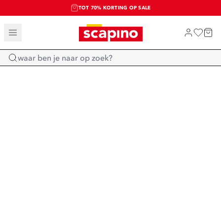
TOT 70% KORTING OP SALE
SALE: LAATSTE KANS!
SHOP NIEUW
Home