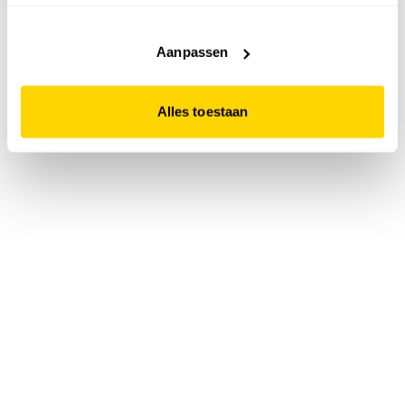
accepteert. Dit doe je door op "Alles toestaan" te klikken.
Liever geen cookies? Hou er dan rekening mee dat de
website niet optimaal functioneert.
Aanpassen
Alles toestaan