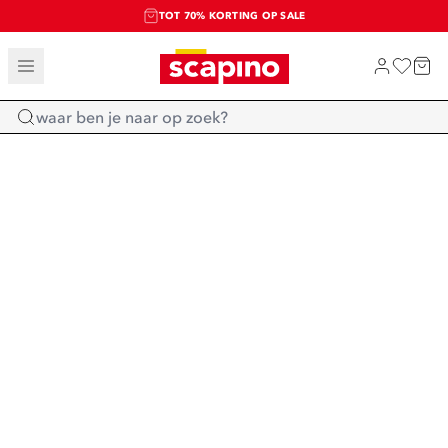
TOT 70% KORTING OP SALE
SALE: LAATSTE KANS!
SHOP NIEUW
Home