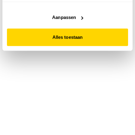
accepteert. Dit doe je door op "Alles toestaan" te klikken.
Liever geen cookies? Hou er dan rekening mee dat de
website niet optimaal functioneert.
Aanpassen
Alles toestaan