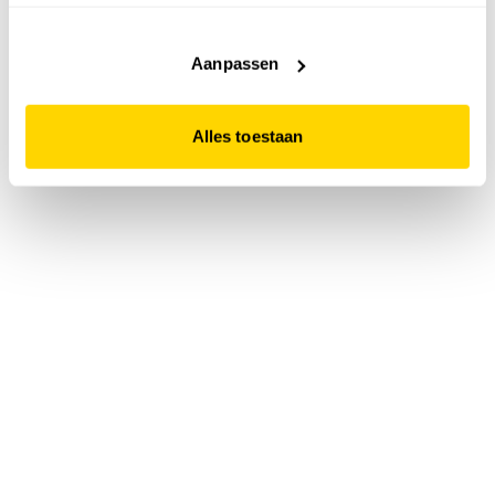
accepteert. Dit doe je door op "Alles toestaan" te klikken.
Liever geen cookies? Hou er dan rekening mee dat de
website niet optimaal functioneert.
Aanpassen
Alles toestaan