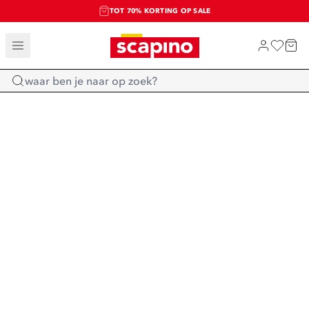
TOT 70% KORTING OP SALE
SALE: LAATSTE KANS!
SHOP NIEUW
Home