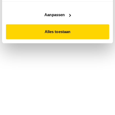
accepteert. Dit doe je door op "Alles toestaan" te klikken.
Liever geen cookies? Hou er dan rekening mee dat de
website niet optimaal functioneert.
Aanpassen
Alles toestaan