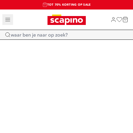
TOT 70% KORTING OP SALE
SALE: LAATSTE KANS!
SHOP NIEUW
Home