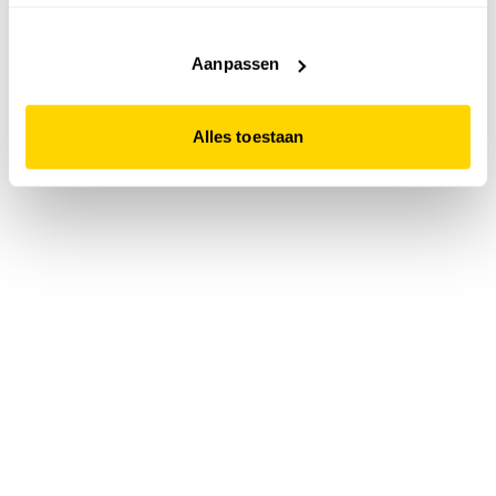
accepteert. Dit doe je door op "Alles toestaan" te klikken.
Liever geen cookies? Hou er dan rekening mee dat de
website niet optimaal functioneert.
Aanpassen
Alles toestaan