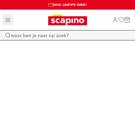
SALE: LAATSTE KANS!
TOT 70% KORTING OP SALE
SHOP NIEUW
Home