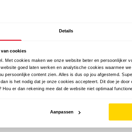
SALE: LAATSTE KANS!
Details
outdoor
zomer
merken
folder
sale
 van cookies
el. Met cookies maken we onze website beter en persoonlijker v
e website goed laten werken en analytische cookies waarmee we
u persoonlijke content zien. Alles is dus op jou afgestemd. Supe
 dan is het nodig dat je onze cookies accepteert. Dit doe je door 
? Hou er dan rekening mee dat de website niet optimaal functione
Aanpassen