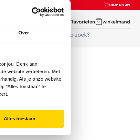
SHOP NIEUW
mijn account
favorieten
winkelmand
Over
oor jou. Denk aan
 de website verbeteren. Met
rhandig. Als je onze website
op "Alles toestaan" te
ert.
Alles toestaan