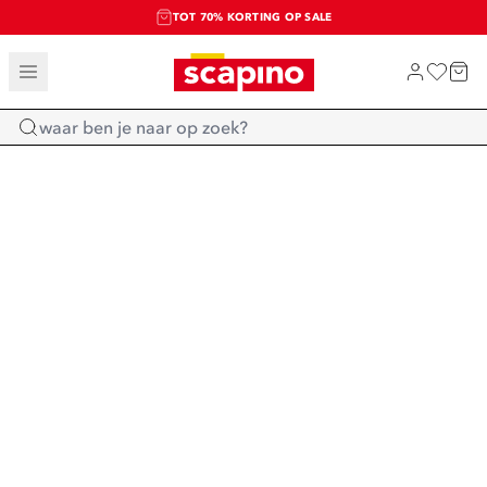
TOT 70% KORTING OP SALE
SALE: LAATSTE KANS!
SHOP NIEUW
Home