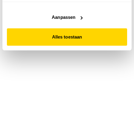
accepteert. Dit doe je door op "Alles toestaan" te klikken.
Liever geen cookies? Hou er dan rekening mee dat de
website niet optimaal functioneert.
Aanpassen
Alles toestaan