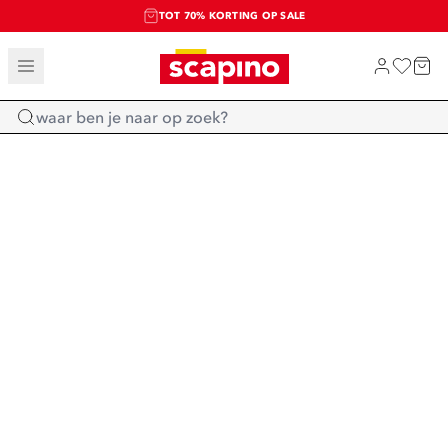
TOT 70% KORTING OP SALE
SALE: LAATSTE KANS!
SHOP NIEUW
Home