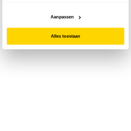
accepteert. Dit doe je door op "Alles toestaan" te klikken.
Liever geen cookies? Hou er dan rekening mee dat de
website niet optimaal functioneert.
Aanpassen
Alles toestaan