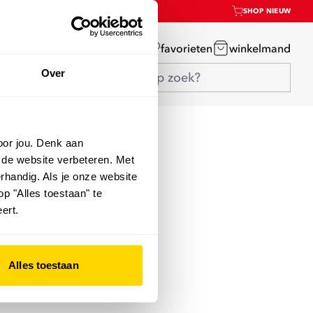
SHOP NIEUW
mijn account
favorieten
winkelmand
Over
oor jou. Denk aan
 de website verbeteren. Met
rhandig. Als je onze website
op "Alles toestaan" te
ert.
Alles toestaan