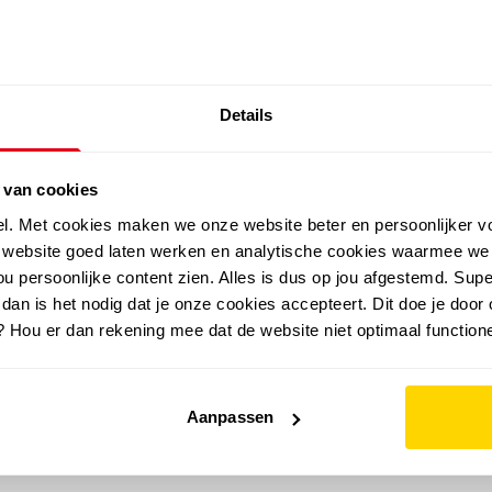
SALE: LAATSTE KANS!
Details
outdoor
zomer
merken
folder
sale
 van cookies
el. Met cookies maken we onze website beter en persoonlijker v
e website goed laten werken en analytische cookies waarmee we
u persoonlijke content zien. Alles is dus op jou afgestemd. Supe
 dan is het nodig dat je onze cookies accepteert. Dit doe je door 
? Hou er dan rekening mee dat de website niet optimaal functione
Aanpassen