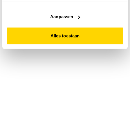
accepteert. Dit doe je door op "Alles toestaan" te klikken.
Liever geen cookies? Hou er dan rekening mee dat de
website niet optimaal functioneert.
Aanpassen
Alles toestaan