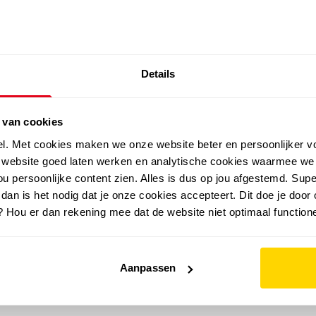
SALE: LAATSTE KANS!
Details
outdoor
zomer
merken
folder
sale
 van cookies
el. Met cookies maken we onze website beter en persoonlijker v
e website goed laten werken en analytische cookies waarmee we
u persoonlijke content zien. Alles is dus op jou afgestemd. Supe
 dan is het nodig dat je onze cookies accepteert. Dit doe je door 
? Hou er dan rekening mee dat de website niet optimaal functione
Aanpassen