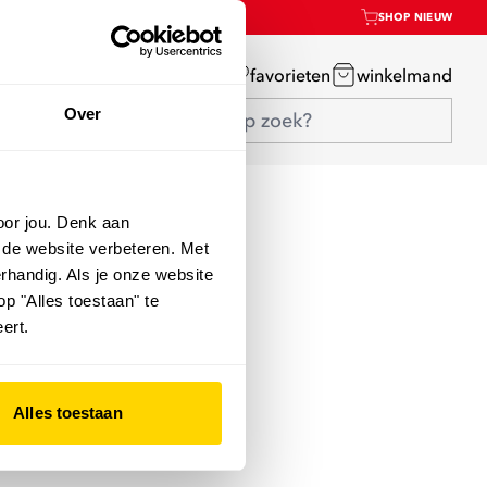
SHOP NIEUW
mijn account
favorieten
winkelmand
Over
oor jou. Denk aan
 de website verbeteren. Met
rhandig. Als je onze website
op "Alles toestaan" te
ert.
Alles toestaan