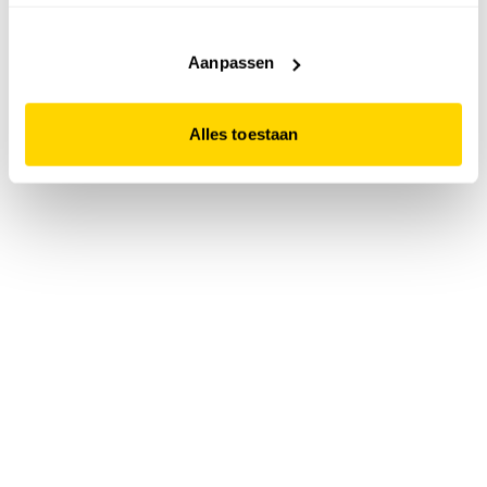
accepteert. Dit doe je door op "Alles toestaan" te klikken.
Liever geen cookies? Hou er dan rekening mee dat de
website niet optimaal functioneert.
Aanpassen
Alles toestaan