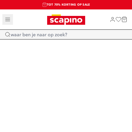
TOT 70% KORTING OP SALE
SALE: LAATSTE KANS!
SHOP NIEUW
Home