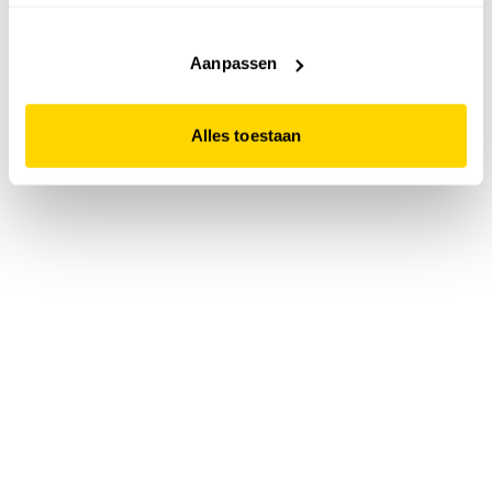
accepteert. Dit doe je door op "Alles toestaan" te klikken.
Liever geen cookies? Hou er dan rekening mee dat de
website niet optimaal functioneert.
Aanpassen
Alles toestaan