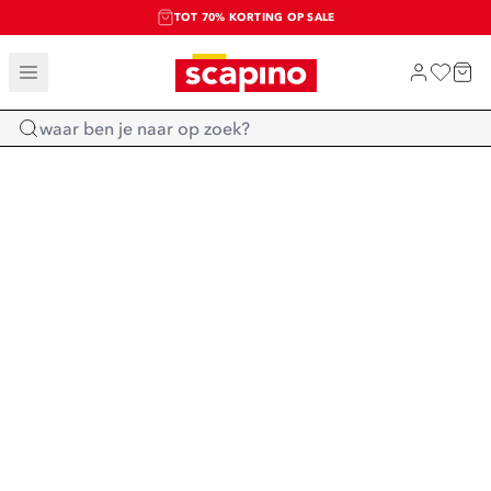
TOT 70% KORTING OP SALE
SALE: LAATSTE KANS!
SHOP NIEUW
Home