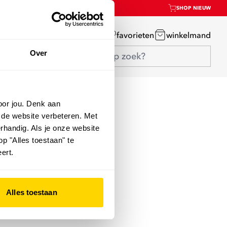
SHOP NIEUW
mijn account
favorieten
winkelmand
Over
oor jou. Denk aan
 de website verbeteren. Met
rhandig. Als je onze website
op "Alles toestaan" te
ert.
Alles toestaan