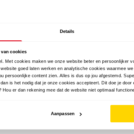
SALE: LAATSTE KANS!
Details
outdoor
zomer
merken
folder
sale
 van cookies
el. Met cookies maken we onze website beter en persoonlijker v
e website goed laten werken en analytische cookies waarmee we
u persoonlijke content zien. Alles is dus op jou afgestemd. Supe
 dan is het nodig dat je onze cookies accepteert. Dit doe je door 
? Hou er dan rekening mee dat de website niet optimaal functione
Aanpassen