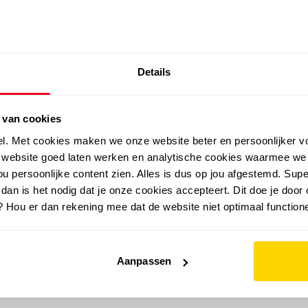
SALE: LAATSTE KANS!
Details
outdoor
zomer
merken
folder
sale
 van cookies
el. Met cookies maken we onze website beter en persoonlijker v
e website goed laten werken en analytische cookies waarmee we
u persoonlijke content zien. Alles is dus op jou afgestemd. Supe
 dan is het nodig dat je onze cookies accepteert. Dit doe je door 
? Hou er dan rekening mee dat de website niet optimaal functione
Aanpassen