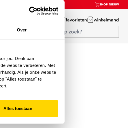
SHOP NIEUW
mijn account
favorieten
winkelmand
Over
oor jou. Denk aan
 de website verbeteren. Met
rhandig. Als je onze website
op "Alles toestaan" te
ert.
Alles toestaan