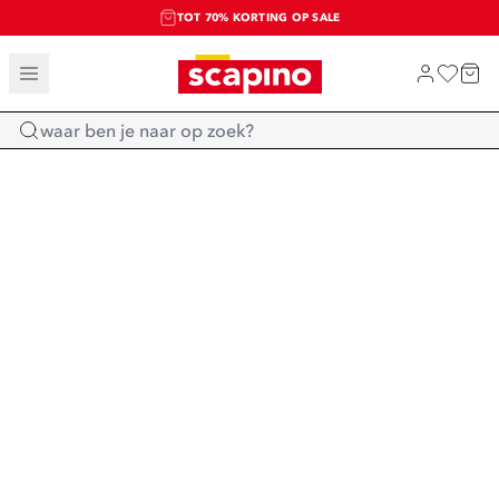
TOT 70% KORTING OP SALE
SALE: LAATSTE KANS!
SHOP NIEUW
Home