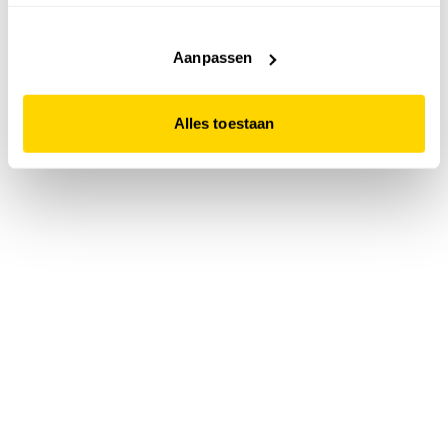
accepteert. Dit doe je door op "Alles toestaan" te klikken.
Liever geen cookies? Hou er dan rekening mee dat de
website niet optimaal functioneert.
Aanpassen
Alles toestaan