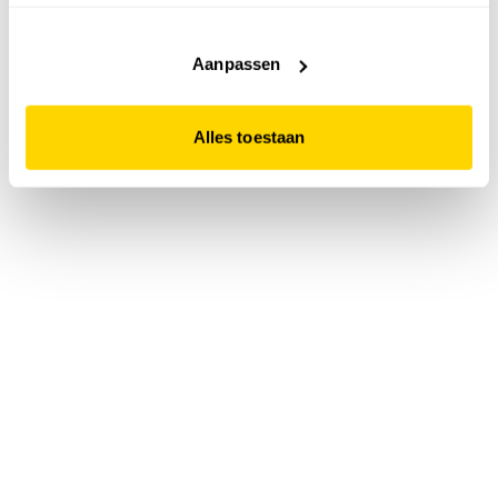
accepteert. Dit doe je door op "Alles toestaan" te klikken.
Liever geen cookies? Hou er dan rekening mee dat de
website niet optimaal functioneert.
Aanpassen
Alles toestaan