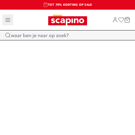
TOT 70% KORTING OP SALE
SALE: LAATSTE KANS!
SHOP NIEUW
Home