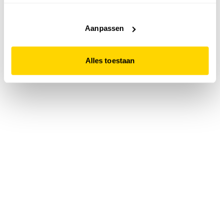
accepteert. Dit doe je door op "Alles toestaan" te klikken.
Liever geen cookies? Hou er dan rekening mee dat de
website niet optimaal functioneert.
Aanpassen
Alles toestaan