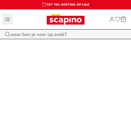
TOT 70% KORTING OP SALE
SALE: LAATSTE KANS!
SHOP NIEUW
Home