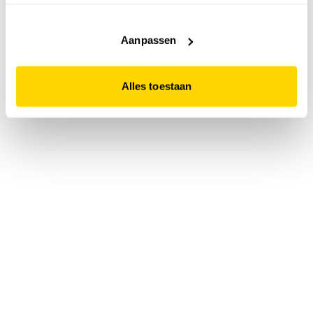
accepteert. Dit doe je door op "Alles toestaan" te klikken.
Liever geen cookies? Hou er dan rekening mee dat de
website niet optimaal functioneert.
Aanpassen
Alles toestaan