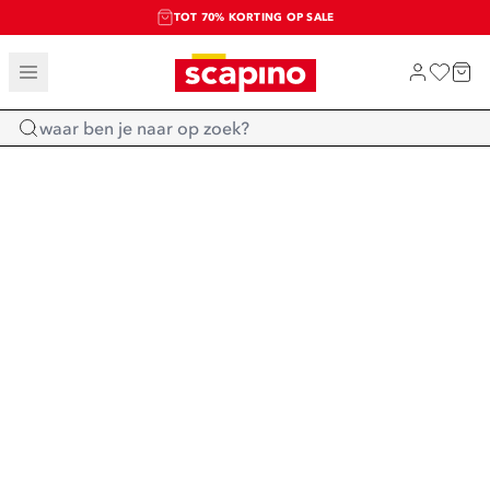
TOT 70% KORTING OP SALE
SALE: LAATSTE KANS!
SHOP NIEUW
Home