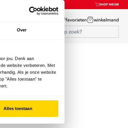
SHOP NIEUW
mijn account
favorieten
winkelmand
Over
oor jou. Denk aan
 de website verbeteren. Met
rhandig. Als je onze website
op "Alles toestaan" te
ert.
Alles toestaan