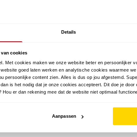
SALE: LAATSTE KANS!
Details
outdoor
zomer
merken
folder
sale
 van cookies
el. Met cookies maken we onze website beter en persoonlijker v
e website goed laten werken en analytische cookies waarmee we
u persoonlijke content zien. Alles is dus op jou afgestemd. Supe
 dan is het nodig dat je onze cookies accepteert. Dit doe je door 
? Hou er dan rekening mee dat de website niet optimaal functione
Aanpassen