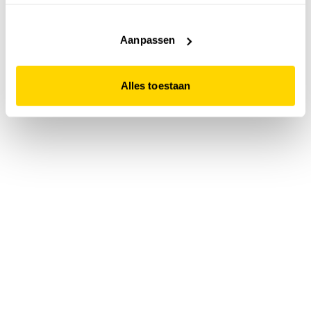
accepteert. Dit doe je door op "Alles toestaan" te klikken.
Liever geen cookies? Hou er dan rekening mee dat de
website niet optimaal functioneert.
Aanpassen
Alles toestaan