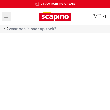
TOT 70% KORTING OP SALE
SALE: LAATSTE KANS!
SHOP NIEUW
Home