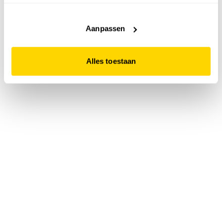
accepteert. Dit doe je door op "Alles toestaan" te klikken.
Liever geen cookies? Hou er dan rekening mee dat de
website niet optimaal functioneert.
Aanpassen
Alles toestaan