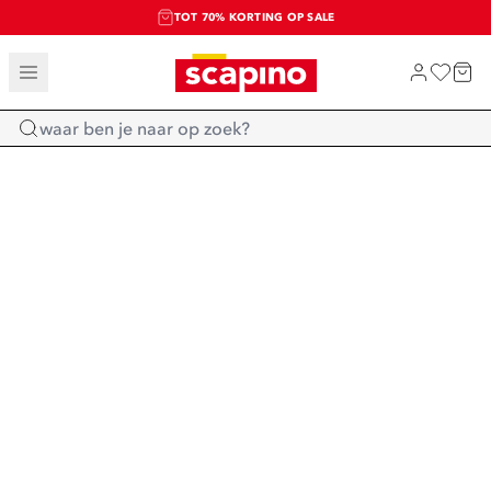
TOT 70% KORTING OP SALE
SALE: LAATSTE KANS!
SHOP NIEUW
Home