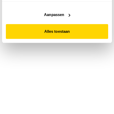
accepteert. Dit doe je door op "Alles toestaan" te klikken.
Liever geen cookies? Hou er dan rekening mee dat de
website niet optimaal functioneert.
Aanpassen
Alles toestaan