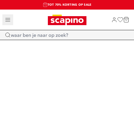
TOT 70% KORTING OP SALE
SALE: LAATSTE KANS!
SHOP NIEUW
Home