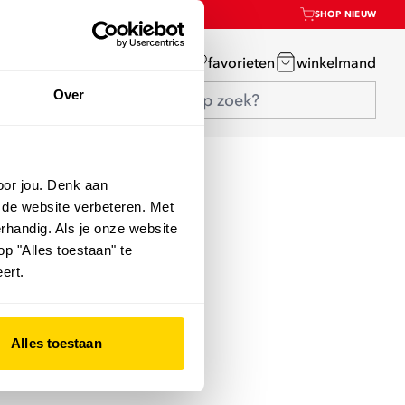
SHOP NIEUW
mijn account
favorieten
winkelmand
Over
oor jou. Denk aan
 de website verbeteren. Met
rhandig. Als je onze website
op "Alles toestaan" te
ert.
Alles toestaan