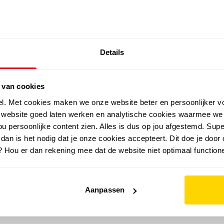
SALE: LAATSTE KANS!
Details
outdoor
zomer
merken
folder
sale
 van cookies
el. Met cookies maken we onze website beter en persoonlijker v
e website goed laten werken en analytische cookies waarmee we
u persoonlijke content zien. Alles is dus op jou afgestemd. Supe
 dan is het nodig dat je onze cookies accepteert. Dit doe je door 
? Hou er dan rekening mee dat de website niet optimaal functione
Aanpassen