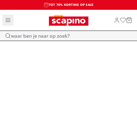
TOT 70% KORTING OP SALE
SALE: LAATSTE KANS!
SHOP NIEUW
Home