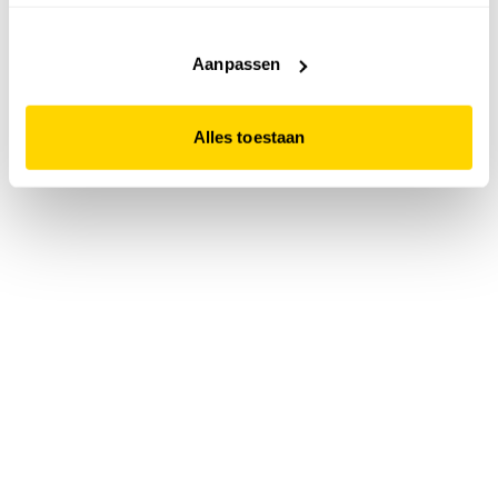
accepteert. Dit doe je door op "Alles toestaan" te klikken.
Liever geen cookies? Hou er dan rekening mee dat de
website niet optimaal functioneert.
Aanpassen
Alles toestaan