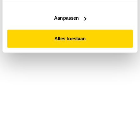
accepteert. Dit doe je door op "Alles toestaan" te klikken.
Liever geen cookies? Hou er dan rekening mee dat de
website niet optimaal functioneert.
Aanpassen
Alles toestaan