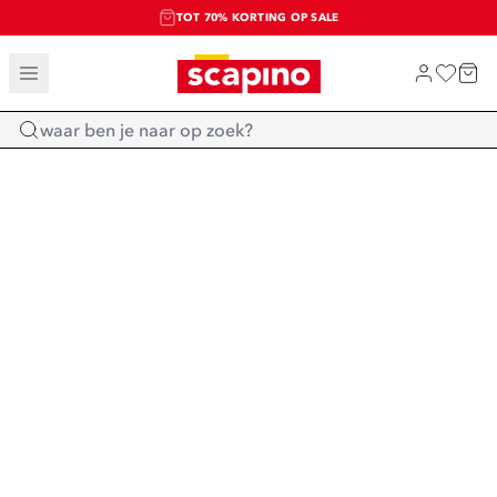
TOT 70% KORTING OP SALE
SALE: LAATSTE KANS!
SHOP NIEUW
Home