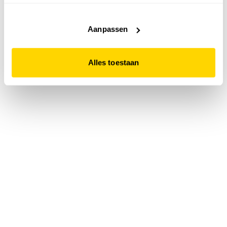
accepteert. Dit doe je door op "Alles toestaan" te klikken.
Liever geen cookies? Hou er dan rekening mee dat de
website niet optimaal functioneert.
Aanpassen
Alles toestaan