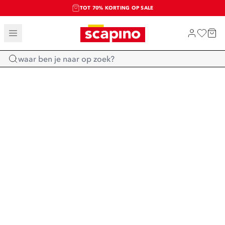
TOT 70% KORTING OP SALE
SALE: LAATSTE KANS!
SHOP NIEUW
Home