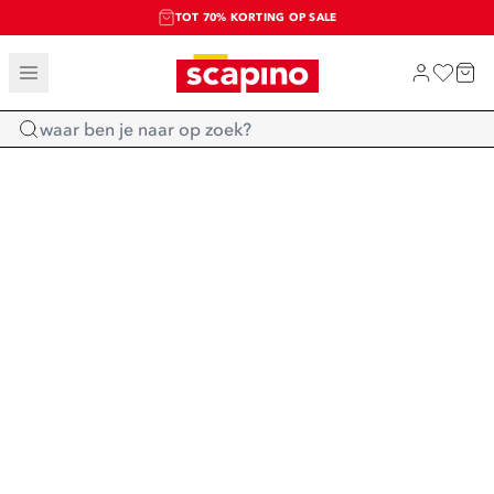
TOT 70% KORTING OP SALE
SALE: LAATSTE KANS!
SHOP NIEUW
Home