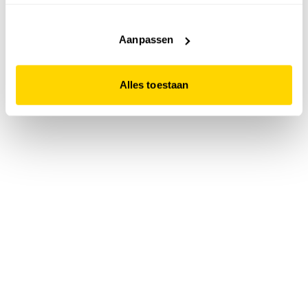
accepteert. Dit doe je door op "Alles toestaan" te klikken.
Liever geen cookies? Hou er dan rekening mee dat de
website niet optimaal functioneert.
Aanpassen
Alles toestaan