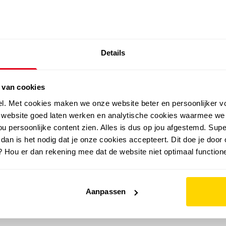
SALE: LAATSTE KANS!
Details
outdoor
zomer
merken
folder
sale
 van cookies
el. Met cookies maken we onze website beter en persoonlijker v
e website goed laten werken en analytische cookies waarmee we
u persoonlijke content zien. Alles is dus op jou afgestemd. Supe
 dan is het nodig dat je onze cookies accepteert. Dit doe je door 
? Hou er dan rekening mee dat de website niet optimaal functione
Aanpassen