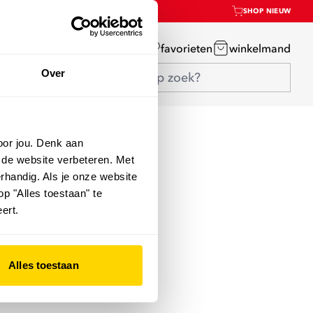
SHOP NIEUW
mijn account
favorieten
winkelmand
Over
oor jou. Denk aan
 de website verbeteren. Met
rhandig. Als je onze website
op "Alles toestaan" te
ert.
Alles toestaan