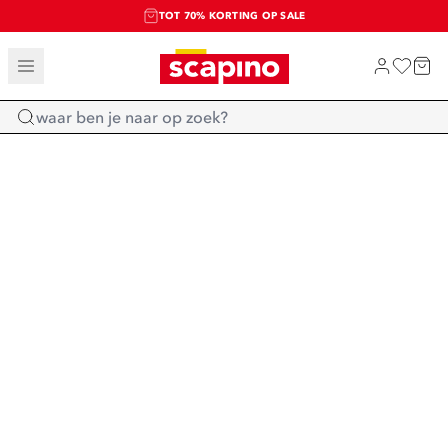
TOT 70% KORTING OP SALE
SALE: LAATSTE KANS!
SHOP NIEUW
Home