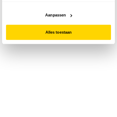
accepteert. Dit doe je door op "Alles toestaan" te klikken.
Liever geen cookies? Hou er dan rekening mee dat de
website niet optimaal functioneert.
Aanpassen
Alles toestaan