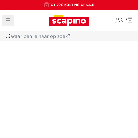
TOT 70% KORTING OP SALE
SALE: LAATSTE KANS!
SHOP NIEUW
Home