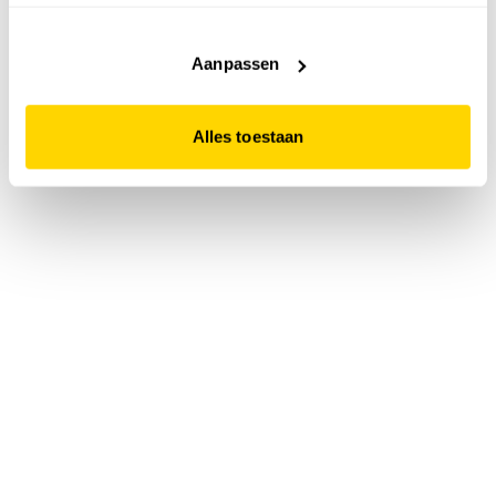
accepteert. Dit doe je door op "Alles toestaan" te klikken.
Liever geen cookies? Hou er dan rekening mee dat de
website niet optimaal functioneert.
Aanpassen
Alles toestaan