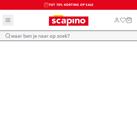
TOT 70% KORTING OP SALE
SALE: LAATSTE KANS!
SHOP NIEUW
Home